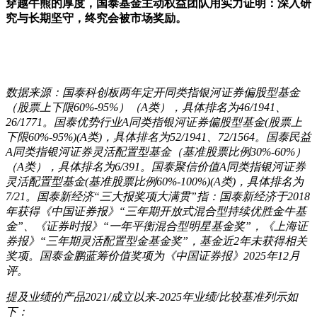
穿越牛熊的厚度，国泰基金主动权益团队用实力证明：深入研
究与长期坚守，终究会被市场奖励。
数据来源：国泰科创板两年定开同类指银河证券偏股型基金
（股票上下限60%-95%）（A类），具体排名为46/1941、
26/1771。国泰优势行业A同类指银河证券偏股型基金(股票上
下限60%-95%)(A类)，具体排名为52/1941、72/1564。国泰民益
A同类指银河证券灵活配置型基金（基准股票比例30%-60%）
（A类），具体排名为6/391。国泰聚信价值A同类指银河证券
灵活配置型基金(基准股票比例60%-100%)(A类)，具体排名为
7/21。国泰新经济“三大报奖项大满贯”指：国泰新经济于2018
年获得《中国证券报》“三年期开放式混合型持续优胜金牛基
金”、《证券时报》“一年平衡混合型明星基金奖”，《上海证
券报》“三年期灵活配置型金基金奖”，基金近2年未获得相关
奖项。国泰金鹏蓝筹价值奖项为《中国证券报》2025年12月
评。
提及业绩的产品2021/成立以来-2025年业绩/比较基准列示如
下：