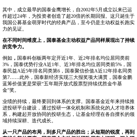
其中，成立最早的国泰金鹰增长，自2002年5月成立以来已运
作超过24年，为投资者创造了超20倍的长期回报。这只诞生于
我国公募基金萌芽时代的经典产品，至今仍是主动权益长跑实
力的见证。
在不同时间维度上，国泰基金主动权益产品同样展现出了持续
的竞争力。
例如
，
国泰科创板两年定开近1年、近2年排名均位居同类前
3%，国泰优势行业A近1年、近3年排名均位居同类前5%，国
泰民益A近5年排名同类第6，国泰聚信价值A近12年排名同类
第7……此外，国泰新经济实现三大报奖项大满贯，国泰金鹏
蓝筹价值更是荣获“五年期开放式股票型持续优胜金牛基
金”奖。
业绩的持续，最终要回到体系的支撑。国泰基金近年来持续推
进投研平台建设，通过投研一体化机制和系统化的人才培养体
系，构建起开放协同的投研生态，让基金经理在各自擅长的领
域持续深耕、迭代成长。
从一只产品的布局，到多只产品的胜出；从短期的锐度，再到