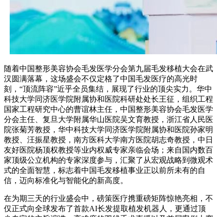
随着中国整形美容协会毛发医学分会第九届毛发移植大会在武
汉圆满落幕，这场盛会不仅定格了中国毛发医疗的高光时
刻，“顶流阵容”近乎全员集结，展现了行业的顶尖实力。华中
科技大学同济医学院附属协和医院科研处处长王征，组织工程
国家工程研究中心的曹谊林主任，中国整形美容协会毛发医学
分会主任、复旦大学附属华山医院吴文育教授，浙江省人民医
院张菊芳教授，华中科技大学同济医学院附属协和医院孙家明
教授、汪振星教授，南方医科大学南方医院胡志奇教授，中日
友好医院杨顶权教授等业内权威专家亲临会场；来自国内数百
家顶级公立机构的专家深度参与，汇聚了从宏观战略到微观术
式的全面智慧，标志着中国毛发移植事业正以前所未有的自
信，迈向标准化与智能化的新高度。
在为期三天的行业盛会中，磅策医疗携重磅矩阵惊艳亮相，不
仅正式向全球发布了首款AI长发提取植发机器人，更通过顶