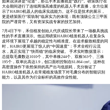
如果说演讲是“论道”，那么手术直播就是“践行”。磅策医疗在
大会期间进行了连续两场高难度的机器人手术直播，全方位展
示了HAIRO机器人的临床实战能力。这不仅是技术的展示，
更是磅策医疗“双轨制”临床实力的体现：既有顶级公立三甲医
院的严谨背书，又有资深实战专家的技艺加持。
7月4日下午，禾信植发创始人代庆成院长带来了一场极具挑战
性的手术直播演示。他运用磅策HAIRO植发机器人在复杂头
皮环境下展现了卓越的稳定性与精准度。在追求极致精度的同
时，HAIRO更展现了惊人的“中国速度”：手术全程行云流
水，真正实现了“快而稳”的临床突破。 手术实时数据显示：
总提取毛囊数达1010个，其中单株244个、双株563个、三株
195个，双单比高达1.9，创口面积控制在61.864 cm²。这种在
高密度操作下依然保持的高产出与低损耗，充分验证了
HAIRO植发机器人在常规植发场景下对毛囊分布的智能识别
能力，以及其作为行业标杆的高效作业性能。