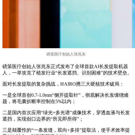
磅策医疗创始人张兆东
磅策医疗创始人张兆东正式发布了全球首款AI长发提取机器
人，一举攻克了植发行业“长发遮挡、识别困难”的技术壁垒。
面对长发提取的复杂挑战，HAIRO携三大硬核技术破局：
一是全球首创0.7-1.0mm“侧开提取针”，彻底解决长发缠绕难
题，将毛囊折断率控制在5%以内；
二是国内首次应用“绿光+多光谱”成像技术，穿透血液与长发
遮挡，实现创口边界的“所见即所得”；
三是颠覆性的“一条发缝，双向+多排”提取法，使手术效率提