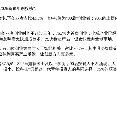
026新青年创投榜”。
9岁。30岁以下创业者占比43.3%，其中8位为“00后”创业者；
的创业者创业时间不超过三年，76.7%为首次创业；七成企业
，而意味着更快拥抱技术、更快验证产品，也更快走向全球市场。
创业方向与人工智能相关，占比86.7%，其中具身智能企业达到13家，占
延伸到真实产业场景，让创新方向更多元。
均年龄37.5岁，82.5%拥有硕士及以上学历，90后投资人不断
早、投小、投科技”仍是这一代青年投资人的共同选择，75%的