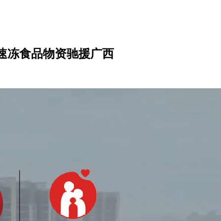
0斤速冻食品物资驰援广西