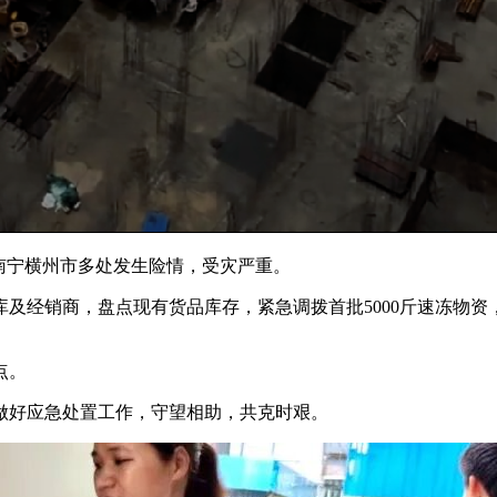
西南宁横州市多处发生险情，受灾严重。
及经销商，盘点现有货品库存，紧急调拨首批5000斤速冻物
点。
做好应急处置工作，守望相助，共克时艰。