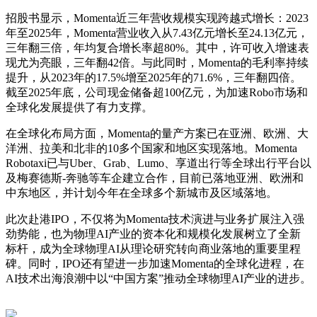
招股书显示，Momenta近三年营收规模实现跨越式增长：2023
年至2025年，Momenta营业收入从7.43亿元增长至24.13亿元，
三年翻三倍，年均复合增长率超80%。其中，许可收入增速表
现尤为亮眼，三年翻42倍。与此同时，Momenta的毛利率持续
提升，从2023年的17.5%增至2025年的71.6%，三年翻四倍。
截至2025年底，公司现金储备超100亿元，为加速Robo市场和
全球化发展提供了有力支撑。
在全球化布局方面，Momenta的量产方案已在亚洲、欧洲、大
洋洲、拉美和北非的10多个国家和地区实现落地。Momenta
Robotaxi已与Uber、Grab、Lumo、享道出行等全球出行平台以
及梅赛德斯-奔驰等车企建立合作，目前已落地亚洲、欧洲和
中东地区，并计划今年在全球多个新城市及区域落地。
此次赴港IPO，不仅将为Momenta技术演进与业务扩展注入强
劲势能，也为物理AI产业的资本化和规模化发展树立了全新
标杆，成为全球物理AI从理论研究转向商业落地的重要里程
碑。同时，IPO还有望进一步加速Momenta的全球化进程，在
AI技术出海浪潮中以“中国方案”推动全球物理AI产业的进步。