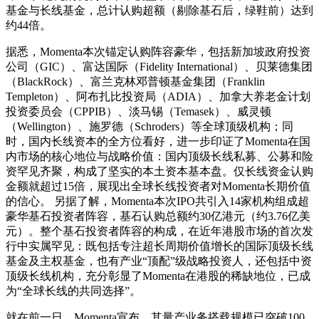
基金与长线基金，总计认购超额（剔除基石后，绿鞋前）达到
约44倍。
据悉，Momenta本次锚定认购阵容豪华，包括新加坡政府投资
公司（GIC）、富达国际（Fidelity International）、贝莱德集团
（BlackRock）、富兰克林邓普顿基金集团（Franklin
Templeton）、阿布扎比投资局（ADIA）、加拿大养老金计划
投资委员会（CPPIB）、淡马锡（Temasek）、威灵顿
（Wellington）、施罗德（Schroders）等全球顶级机构；同
时，国内长线资本的全方位看好，进一步印证了Momenta在国
内市场的核心地位与战略价值：国内顶级长线私募、公募和险
资罕见齐聚，构成了坚实的本土资本基本盘。仅长线资金认购
金额就超过15倍，展现出全球长线投资者对Momenta长期价值
的信心。 另据了解，Momenta本次IPO共引入14家机构组成超
豪华基石投资者阵容，基石认购总额约30亿港元（约3.76亿美
元）。整个基石投资者阵容的构成，在近年港股市场的首次发
行中实属罕见：既包括专注超长周期价值增长的国际顶级长线
基金及主权基金，也有产业“顶配”级战略投资人，还包括中资
顶级长线机构，充分彰显了Momenta在港股的稀缺地位，已成
为“全球长线的共同选择”。
就在前一日，Momenta宣布，其量产业务搭载规模已突破100