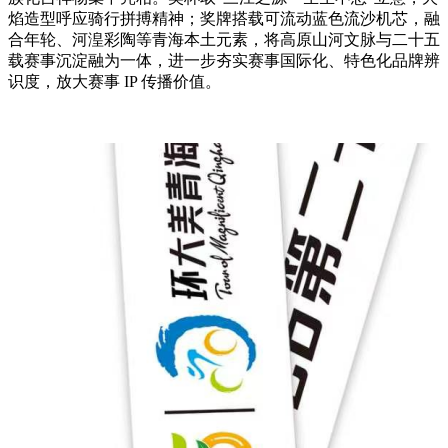
焰造型呼应骑行拼搏精神；奖牌搭载可流动蓝色流沙机芯，融
合年轮、河湟彩陶等青海本土元素，将高原山河文脉与二十五
载赛事沉淀融为一体，进一步夯实赛事国际化、特色化品牌辨
识度，放大赛事 IP 传播价值。