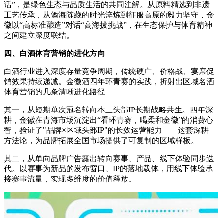
话”，是绿色生态与品质生活的共同注解。从原料精选到非遗
工艺传承，从酒海陈藏的时光淬炼到征服高原的毅力坚守，金
徽以“高标准酿造”对话“高海拔挑战”，在生态保护与体育精神
之间建立深度联结。
四、白酒体育营销的进化方向
白酒行业进入深度存量竞争周期，传统硬广、价格战、宴席促
销效果持续递减。金徽酒四年环青赛的实践，折射出区域名酒
体育营销的几条清晰进化路径：
其一，从短期单次冠名转向本土头部IP长期战略共生。四年深
耕，金徽在青海市场沉淀出“看环青赛，喝柔和金徽”的消费心
智，验证了"品牌×区域头部IP"的长效运营能力——这套深耕
方法论，为品牌拓展全国市场提供了可复制的区域样板。
其二，从单向品牌广告露出转向赛事、产品、线下体验同步迭
代。以赛事为新品的发布窗口、IP的落地载体，用线下体验承
接赛事流量，实现多维度的价值释放。