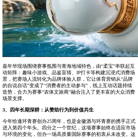
嘉年华现场围绕赛事氛围与青海地域特色，由“柔宝”串联起互
动矩阵：趣味小游戏、品鉴盲猜、IP打卡等构建沉浸式消费场
景，把赛场人流转化为品牌体验人群，它让体育营销从“品牌
的自说自话”变成了“消费者的主动参与”，线上互动话题持续
造势，合力为赛事“农体文旅商”融合注入了更丰富的大众消费
场景支撑。
3、四年长期深耕：从赞助行为到价值共生
今年恰逢环青赛创办25周年，也是金徽酒与环青赛的携手正式
进入第四个年头。四分之一个世纪，这项赛事始终在适应市场
与环境的变化，但办一场高质量国际赛事的初衷从未改变。这