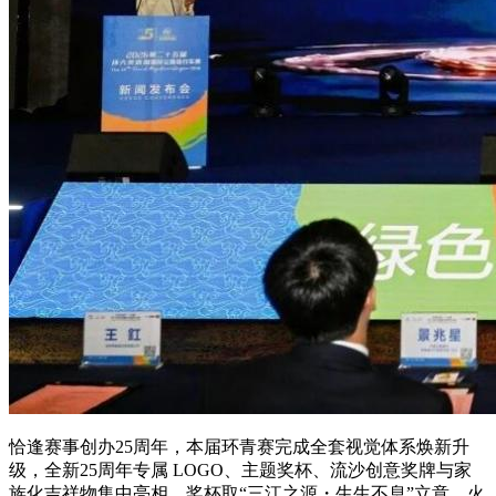
恰逢赛事创办25周年，本届环青赛完成全套视觉体系焕新升
级，全新25周年专属 LOGO、主题奖杯、流沙创意奖牌与家
族化吉祥物集中亮相。奖杯取“三江之源・生生不息”立意，火