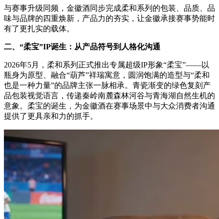
与赛事升级同频，金徽酒同步完成柔和系列的包装、品质、品
味与品牌的四重焕新，产品力的夯实，让金徽承接赛事势能时
有了更扎实的载体。
二、“柔宝”IP诞生：从产品符号到人格化沟通
2026年5月，柔和系列正式推出专属超级IP形象“柔宝”——以
瓶身为原型、融合“葫芦”祥瑞寓意，圆润饱满的造型与“柔和
也是一种力量”的品牌主张一脉相承。青瓷渐变的绿色复刻产
品包装视觉语言，传递秦岭南麓森林河谷与青海湖自然生机的
意象。柔宝的诞生，为金徽酒在赛事场景中与大众消费者沟通
提供了更具亲和力的抓手。