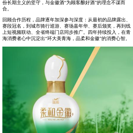
份长期主义的坚守，与金徽酒“为顾客酿好酒”的理念不谋而
合。
回顾合作历程，品牌逐年加深参与深度：从最初的品牌露出、
赛段冠名，到城市骑行巡游、赛场嘉年华、赛后颁奖，再到线
上短视频联动、全省终端门店同步推广。四年持续投入，在青
海消费者心中沉淀出“环大美青海，品柔和金徽”的消费心智。