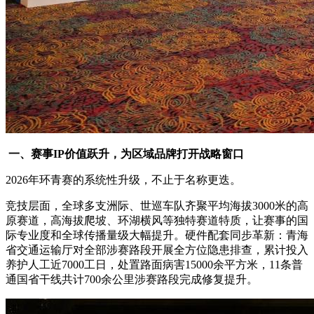
一、赛事IP价值跃升，为区域品牌打开战略窗口
2026年环青赛的系统性升级，不止于名称更迭。
竞技层面，全球多支洲际、世巡车队齐聚平均海拔3000米的高
原赛道，高海拔爬坡、环湖横风等独特赛道特质，让赛事的国
际专业度和全球传播量级大幅提升。硬件配套同步革新：青海
省交通运输厅对全部涉赛路段开展全方位隐患排查，累计投入
养护人工近7000工日，处置路面病害15000余平方米，11条普
通国省干线共计700余公里涉赛路段完成修复提升。